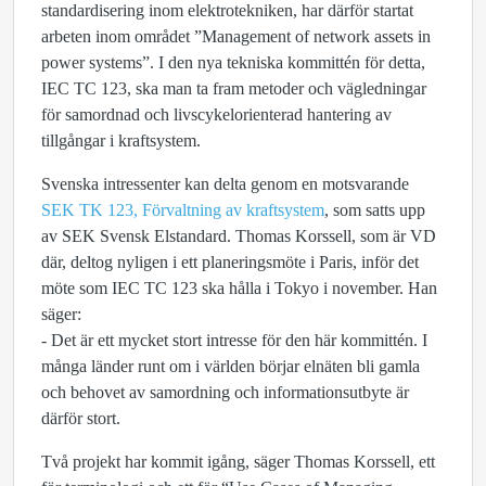
standardisering inom elektrotekniken, har därför startat
arbeten inom området ”Management of network assets in
power systems”. I den nya tekniska kommittén för detta,
IEC TC 123, ska man ta fram metoder och vägledningar
för samordnad och livscykelorienterad hantering av
tillgångar i kraftsystem.
Svenska intressenter kan delta genom en motsvarande
SEK TK 123, Förvaltning av kraftsystem
, som satts upp
av SEK Svensk Elstandard. Thomas Korssell, som är VD
där, deltog nyligen i ett planeringsmöte i Paris, inför det
möte som IEC TC 123 ska hålla i Tokyo i november. Han
säger:
- Det är ett mycket stort intresse för den här kommittén. I
många länder runt om i världen börjar elnäten bli gamla
och behovet av samordning och informationsutbyte är
därför stort.
Två projekt har kommit igång, säger Thomas Korssell, ett