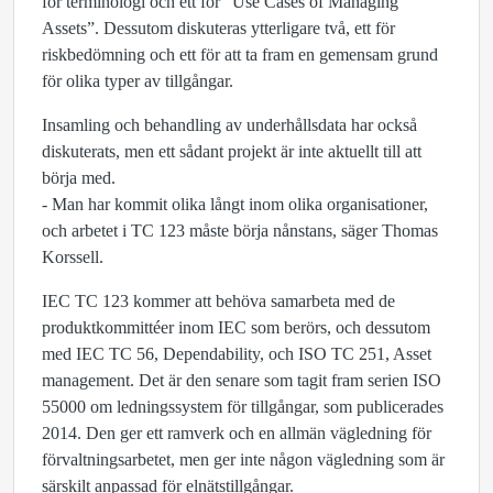
för terminologi och ett för “Use Cases of Managing
Assets”. Dessutom diskuteras ytterligare två, ett för
riskbedömning och ett för att ta fram en gemensam grund
för olika typer av tillgångar.
Insamling och behandling av underhållsdata har också
diskuterats, men ett sådant projekt är inte aktuellt till att
börja med.
- Man har kommit olika långt inom olika organisationer,
och arbetet i TC 123 måste börja nånstans, säger Thomas
Korssell.
IEC TC 123 kommer att behöva samarbeta med de
produktkommittéer inom IEC som berörs, och dessutom
med IEC TC 56, Dependability, och ISO TC 251, Asset
management. Det är den senare som tagit fram serien ISO
55000 om ledningssystem för tillgångar, som publicerades
2014. Den ger ett ramverk och en allmän vägledning för
förvaltningsarbetet, men ger inte någon vägledning som är
särskilt anpassad för elnätstillgångar.