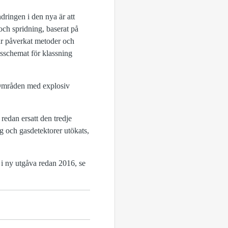
ringen i den nya är att
ch spridning, baserat på
har påverkat metoder och
sschemat för klassning
Områden med explosiv
redan ersatt den tredje
ng och gasdetektorer utökats,
i ny utgåva redan 2016, se