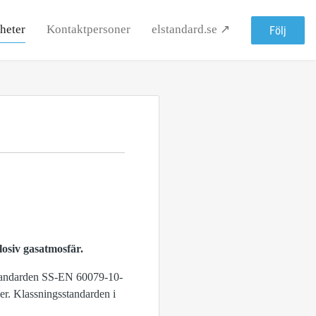
heter
Kontaktpersoner
elstandard.se ↗
Följ
osiv gasatmosfär.
standarden SS-EN 60079-10-
r. Klassningsstandarden i