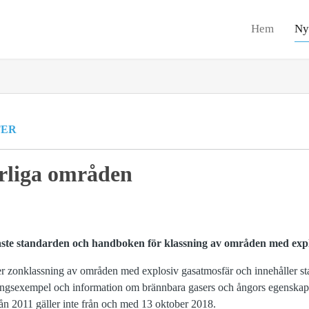
Hem
Ny
TER
arliga områden
aste standarden och handboken för klassning av områden med expl
 zonklassning av områden med explosiv gasatmosfär och innehåller 
ingsexempel och information om brännbara gasers och ångors egenskape
ån 2011 gäller inte från och med 13 oktober 2018.