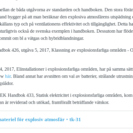
ellan de båda utgåvorna av standarden och handboken. Den stora föränd
hand bygger på att man beräknar den explosiva atmosfärens utspädning o
källans typ och på ventilationens effektivitet och tillgänglighet. Detta 
turligtvis också de svenska exemplen i handboken. Dessutom har flöde
lkommit om bl a vätgas och hybridblandningar.
bok 426, utgåva 5, 2017, Klassning av explosionsfarliga områden - 
2017, Elinstallationer i explosionsfarliga områden, har på samma sätt 
iew
här
. Bland annat har avsnitten om val av batterier, strålande utrustni
gslådor.
K Handbok 433, Statisk elektricitet i explosionsfarliga områden, kom 
n är reviderad och utökad, framförallt beträffande vätskor.
teriel för explosiv atmosfär
tk-31