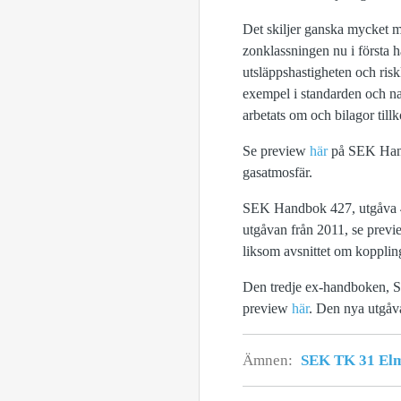
Det skiljer ganska mycket m
zonklassningen nu i första 
utsläppshastigheten och risk
exempel i standarden och na
arbetats om och bilagor til
Se preview
här
på SEK Hand
gasatmosfär.
SEK Handbok 427, utgåva 4, 
utgåvan från 2011, se prev
liksom avsnittet om kopplin
Den tredje ex-handboken, SE
preview
här
. Den nya utgåva
Ämnen:
SEK TK 31 Elma