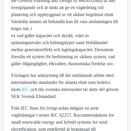
the General Planning and Design of Micro-Grids) är mer
övergripande och är tänkt att ge en vägledning vid
planering och uppbyggnad av ett sådant begränsat elnät.
Särskilda ämnen att behandla kan då vara anslutningen till
högre nät, t
ex vad gäller kapacitet och skydd, valet av
spänningsnivåer och ledningstyper samt förhållandet
mellan generatoreffekt och lagringskapacitet. Dessutom
föreslås ett system för bedömning av sådana system, vad
gäller tillgänglighet, elkvalitet, ekonomiska fördelar osv.
Förslagen har anknytning till det omfattande arbete med
internationella standarder för smarta elnät som bedrivs
inom
IEC
och där svenska intressenter tar aktiv del genom
SEK Svensk Elstandard.
Från IEC finns för övrigt sedan tidigare en serie
vägledningar i serien IEC 62257, Recommendations for
small renewable energy and hybrid systems for rural
electrification, som emellertid är begränsad till