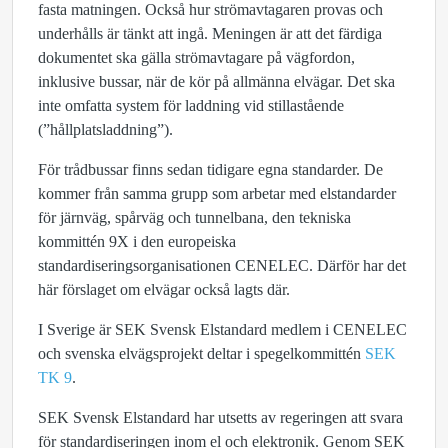
fasta matningen. Också hur strömavtagaren provas och
underhålls är tänkt att ingå. Meningen är att det färdiga
dokumentet ska gälla strömavtagare på vägfordon,
inklusive bussar, när de kör på allmänna elvägar. Det ska
inte omfatta system för laddning vid stillastående
(”hållplatsladdning”).
För trådbussar finns sedan tidigare egna standarder. De
kommer från samma grupp som arbetar med elstandarder
för järnväg, spårväg och tunnelbana, den tekniska
kommittén 9X i den europeiska
standardiseringsorganisationen CENELEC. Därför har det
här förslaget om elvägar också lagts där.
I Sverige är SEK Svensk Elstandard medlem i CENELEC
och svenska elvägsprojekt deltar i spegelkommittén
SEK
TK 9
.
SEK Svensk Elstandard har utsetts av regeringen att svara
för standardiseringen inom el och elektronik. Genom SEK