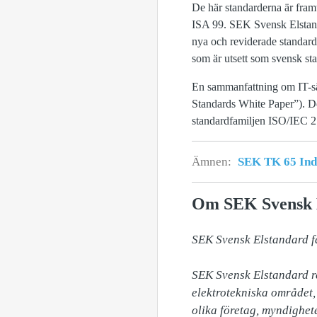
De här standarderna är fram
ISA 99. SEK Svensk Elstanda
nya och reviderade standard
som är utsett som svensk st
En sammanfattning om IT-säke
Standards White Paper”). D
standardfamiljen ISO/IEC 
Ämnen:
SEK TK 65 Indu
Om SEK Svensk 
SEK Svensk Elstandard fas
SEK Svensk Elstandard re
elektrotekniska området
olika företag, myndighete