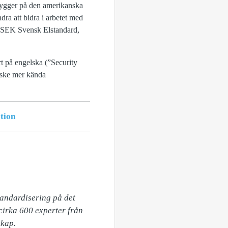
 bygger på den amerikanska
ra att bidra i arbetet med
av SEK Svensk Elstandard,
rt på engelska (”Security
nske mer kända
tion
andardisering på det 
rka 600 experter från 
kap.
