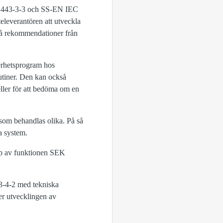
2443‑3‑3 och SS‑EN IEC
leverantören att utveckla
på rekommendationer från
erhetsprogram hos
rutiner. Den kan också
eller för att bedöma om en
som behandlas olika. På så
a system.
lp av funktionen SEK
3-4-2 med tekniska
er utvecklingen av