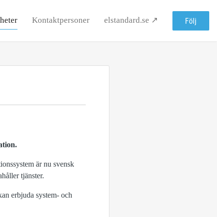
heter
Kontaktpersoner
elstandard.se ↗
Följ
ation.
ationssystem är nu svensk
ller tjänster.
kan erbjuda system- och