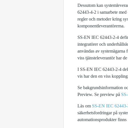
Dessutom kan systemlever
62443‑4‑2 i samarbete med 
regler och metoder kring sy
komponentleverantörerna.
SS-EN IEC 62443-2-4 definie
integratörer och underhållsl
användas av systemägarna för
viss tjänsteleverantör har 
I SS-EN IEC 62443-2-4 delas
vis har den en viss kopplin
Se bakgrundsinformation oc
Preview. Se preview på
SS-
Läs om
SS-EN IEC 62443-
säkerhetsfordringar på syst
automationsprodukter finns