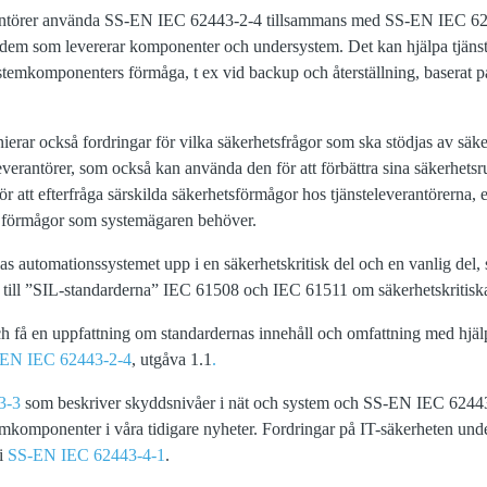
antörer använda SS‑EN IEC 62443‑2‑4 tillsammans med SS‑EN IEC 6
dem som levererar komponenter och undersystem. Det kan hjälpa tjänste
stemkomponenters förmåga, t ex vid backup och återställning, baserat 
rar också fordringar för vilka säkerhetsfrågor som ska stödjas av säk
everantörer, som också kan använda den för att förbättra sina säkerhets
 att efterfråga särskilda säkerhetsförmågor hos tjänsteleverantörerna, 
de förmågor som systemägaren behöver.
 automationssystemet upp i en säkerhetskritisk del och en vanlig del, 
g till ”SIL-standarderna” IEC 61508 och IEC 61511 om säkerhetskritisk
h få en uppfattning om standardernas innehåll och omfattning med hjä
EN IEC 62443-2-4
, utgåva 1.1
.
3-3
som beskriver skyddsnivåer i nät och system och SS-EN IEC 6244
emkomponenter i våra tidigare nyheter. Fordringar på IT-säkerheten und
 i
SS-EN IEC 62443-4-1
.