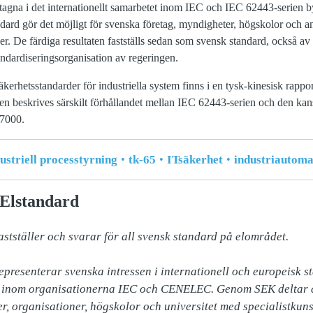
tagna i det internationellt samarbetet inom IEC och IEC 62443-serien
rd gör det möjligt för svenska företag, myndigheter, högskolor och and
er. De färdiga resultaten fastställs sedan som svensk standard, också 
andardiseringsorganisation av regeringen.
rhetsstandarder för industriella system finns i en tysk-kinesisk rappo
en beskrives särskilt förhållandet mellan IEC 62443-serien och den ka
27000.
striell processtyrning
tk-65
ITsäkerhet
industriautoma
Elstandard
tställer och svarar för all svensk standard på elområdet. 

presenterar svenska intressen i internationell och europeisk st
, inom organisationerna IEC och CENELEC. Genom SEK deltar ci
r, organisationer, högskolor och universitet med specialistkuns