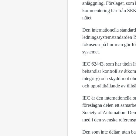
anläggning. Förslaget, som 
kommentering här från SEK S
nätet.
Den internationella standar
ledningssystemstandarden IS
fokuserar på hur man gör för
systemet.
IEC 62443, som har titeln I
behandlar kontroll av åtkom
integrity) och skydd mot ob
och upprätthållande av tillgä
IEC är den internationella 
föreslagna delen ett samarb
Society of Automation. Den
med i den svenska referen
Den som inte deltar, utan bar