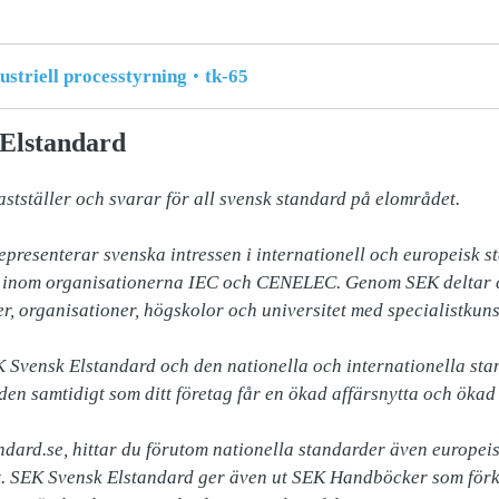
striell processtyrning
tk-65
Elstandard
tställer och svarar för all svensk standard på elområdet. 

presenterar svenska intressen i internationell och europeisk st
, inom organisationerna IEC och CENELEC. Genom SEK deltar ci
r, organisationer, högskolor och universitet med specialistkuns
Svensk Elstandard och den nationella och internationella stan
en samtidigt som ditt företag får en ökad affärsnytta och ökad 
dard.se, hittar du förutom nationella standarder även europeisk
. SEK Svensk Elstandard ger även ut SEK Handböcker som förkl