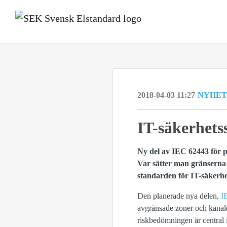
2018-04-03 11:27
NYHET
​IT-säkerhet
Ny del av IEC 62443 för p
Var sätter man gränserna r
standarden för IT-säkerhet
Den planerade nya delen,
I
avgränsade zoner och kanale
riskbedömningen är central 