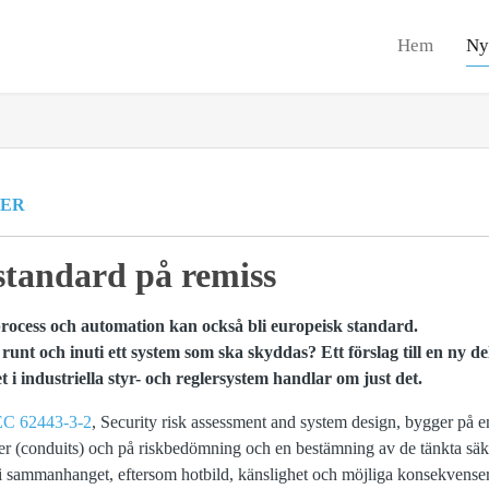
Hem
Ny
ER
sstandard på remiss
rocess och automation kan också bli europeisk standard.
unt och inuti ett system som ska skyddas? Ett förslag till en ny de
 i industriella styr- och reglersystem handlar om just det.
EC 62443-3-2
, Security risk assessment and system design, bygger på e
r (conduits) och på riskbedömning och en bestämning av de tänkta säke
i sammanhanget, eftersom hotbild, känslighet och möjliga konsekvenser ä