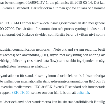
har beteckningen 65/690/CDV är ute på remiss till 2018-05-14. Det kan 
vensk Elstandard. Där står också hur man gör för att läsa och komment
den IEC 62443 är mer teknik- och lösningsorienterad än den mer genere
O 27000. Den är tänkt för automation och processtyrning i industri och
 att uppnå det önskade skyddet, som förstås beror på vilken nivå som va
ndustrial communication networks – Network and system security, består
st (access) och användning (use), skydd mot avlyssning och ändring av 
ehörig publicering (restricted data flow) samt snabbt ingripande om någ
ngligheten (resource availability).
organisationen för standardisering inom el och elektronik. Liksom övrig
ete mellan den internationella standardiseringsorganisationen IEC och I
 svenska medlemmen i IEC är SEK Svensk Elstandard och intresserade 
sgruppen
SEK TK 65
, se mer om den här. Läs om att
delta här
.
a läser och använder standarderna kan ha sitt standardbibliotek lätt till