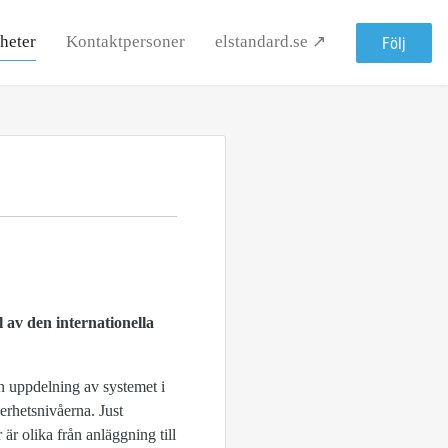
heter
Kontaktpersoner
elstandard.se ↗
Följ
l av den internationella
n uppdelning av systemet i
rhetsnivåerna. Just
r olika från anläggning till