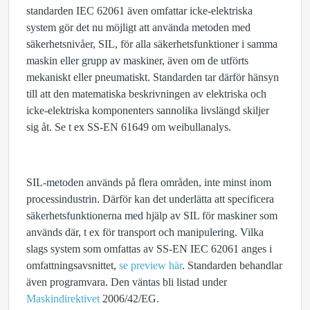
standarden IEC 62061 även omfattar icke-elektriska
system gör det nu möjligt att använda metoden med
säkerhetsnivåer, SIL, för alla säkerhetsfunktioner i samma
maskin eller grupp av maskiner, även om de utförts
mekaniskt eller pneumatiskt. Standarden tar därför hänsyn
till att den matematiska beskrivningen av elektriska och
icke-elektriska komponenters sannolika livslängd skiljer
sig åt. Se t ex SS-EN 61649 om weibullanalys.
SIL-metoden används på flera områden, inte minst inom
processindustrin. Därför kan det underlätta att specificera
säkerhetsfunktionerna med hjälp av SIL för maskiner som
används där, t ex för transport och manipulering. Vilka
slags system som omfattas av SS-EN IEC 62061 anges i
omfattningsavsnittet,
se preview här
. Standarden behandlar
även programvara. Den väntas bli listad under
Maskindirektivet
2006/42/EG.