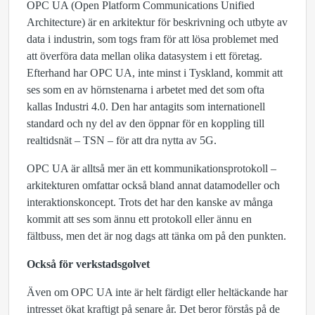
OPC UA (Open Platform Communications Unified
Architecture) är en arkitektur för beskrivning och utbyte av
data i industrin, som togs fram för att lösa problemet med
att överföra data mellan olika datasystem i ett företag.
Efterhand har OPC UA, inte minst i Tyskland, kommit att
ses som en av hörnstenarna i arbetet med det som ofta
kallas Industri 4.0. Den har antagits som internationell
standard och ny del av den öppnar för en koppling till
realtidsnät – TSN – för att dra nytta av 5G.
OPC UA är alltså mer än ett kommunikationsprotokoll –
arkitekturen omfattar också bland annat datamodeller och
interaktionskoncept. Trots det har den kanske av många
kommit att ses som ännu ett protokoll eller ännu en
fältbuss, men det är nog dags att tänka om på den punkten.
Också för verkstadsgolvet
Även om OPC UA inte är helt färdigt eller heltäckande har
intresset ökat kraftigt på senare år. Det beror förstås på de