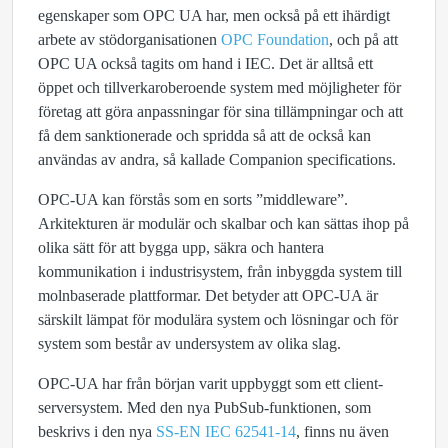
egenskaper som OPC UA har, men också på ett ihärdigt
arbete av stödorganisationen
OPC Foundation
, och på att
OPC UA också tagits om hand i IEC. Det är alltså ett
öppet och tillverkaroberoende system med möjligheter för
företag att göra anpassningar för sina tillämpningar och att
få dem sanktionerade och spridda så att de också kan
användas av andra, så kallade Companion specifications.
OPC-UA kan förstås som en sorts ”middleware”.
Arkitekturen är modulär och skalbar och kan sättas ihop på
olika sätt för att bygga upp, säkra och hantera
kommunikation i industrisystem, från inbyggda system till
molnbaserade plattformar. Det betyder att OPC-UA är
särskilt lämpat för modulära system och lösningar och för
system som består av undersystem av olika slag.
OPC-UA har från början varit uppbyggt som ett client-
serversystem. Med den nya PubSub-funktionen, som
beskrivs i den nya
SS-EN IEC 62541-14
, finns nu även