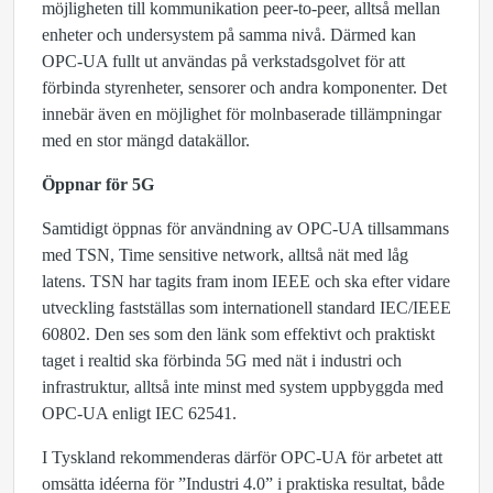
möjligheten till kommunikation peer-to-peer, alltså mellan
enheter och undersystem på samma nivå. Därmed kan
OPC-UA fullt ut användas på verkstadsgolvet för att
förbinda styrenheter, sensorer och andra komponenter. Det
innebär även en möjlighet för molnbaserade tillämpningar
med en stor mängd datakällor.
Öppnar för 5G
Samtidigt öppnas för användning av OPC-UA tillsammans
med TSN, Time sensitive network, alltså nät med låg
latens. TSN har tagits fram inom IEEE och ska efter vidare
utveckling fastställas som internationell standard IEC/IEEE
60802. Den ses som den länk som effektivt och praktiskt
taget i realtid ska förbinda 5G med nät i industri och
infrastruktur, alltså inte minst med system uppbyggda med
OPC-UA enligt IEC 62541.
I Tyskland rekommenderas därför OPC-UA för arbetet att
omsätta idéerna för ”Industri 4.0” i praktiska resultat, både