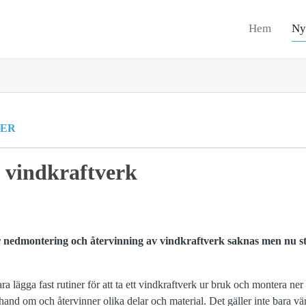
Hem
Ny
ER
 vindkraftverk
r nedmontering och återvinning av vindkraftverk saknas men nu star
ara lägga fast rutiner för att ta ett vindkraftverk ur bruk och montera n
hand om och återvinner olika delar och material. Det gäller inte bara vär