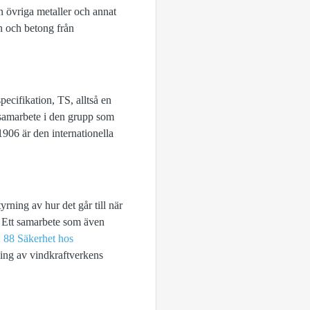
en övriga metaller och annat
n och betong från
specifikation, TS, alltså en
t samarbete i den grupp som
906 är den internationella
rning av hur det går till när
e. Ett samarbete som även
88 Säkerhet hos
ning av vindkraftverkens