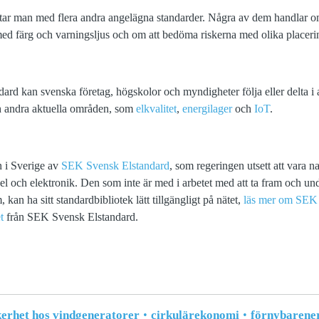
tar man med flera andra angelägna standarder. Några av dem handlar o
ed färg och varningsljus och om att bedöma riskerna med olika placeri
d kan svenska företag, högskolor och myndigheter följa eller delta i 
h andra aktuella områden, som
elkvalitet
,
energilager
och
IoT
.
n i Sverige av
SEK Svensk Elstandard
, som regeringen utsett att vara na
l och elektronik. Den som inte är med i arbetet med att ta fram och und
kan ha sitt standardbibliotek lätt tillgängligt på nätet,
läs mer om SEK 
t
från SEK Svensk Elstandard.
erhet hos vindgeneratorer
cirkulärekonomi
förnybarene