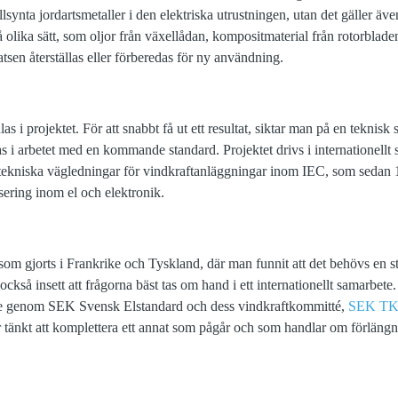
lsynta jordartsmetaller i den elektriska utrustningen, utan det gäller äv
olika sätt, som oljor från växellådan, kompositmaterial från rotorblade
atsen återställas eller förberedas för ny användning.
las i projektet. För att snabbt få ut ett resultat, siktar man på en teknisk 
s i arbetet med en kommande standard. Projektet drivs i internationell
tekniska vägledningar för vindkraftanläggningar inom IEC, som sedan 1
sering inom el och elektronik.
 som gjorts i Frankrike och Tyskland, där man funnit att det behövs en sty
också insett att frågorna bäst tas om hand i ett internationellt samarbet
de genom SEK Svensk Elstandard och dess vindkraftkommitté,
SEK TK 
r tänkt att komplettera ett annat som pågår och som handlar om förläng