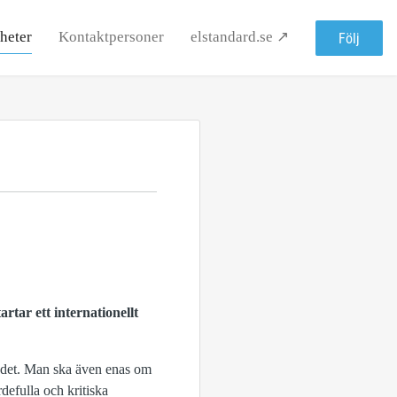
heter
Kontaktpersoner
elstandard.se ↗
Följ
tar ett internationellt
er det. Man ska även enas om
defulla och kritiska