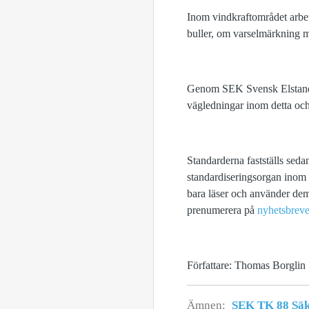
Inom vindkraftområdet arbe
buller, om varselmärkning m
Genom SEK Svensk Elstandar
vägledningar inom detta oc
Standarderna fastställs seda
standardiseringsorgan inom e
bara läser och använder dem, 
prenumerera på
nyhetsbreve
Författare: Thomas Borglin
Ämnen:
SEK TK 88 Säk