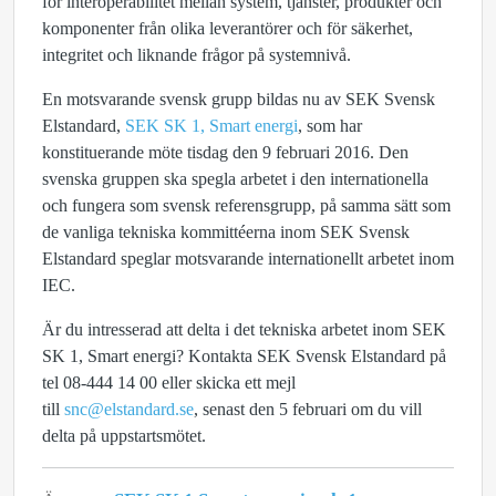
för interoperabilitet mellan system, tjänster, produkter och
komponenter från olika leverantörer och för säkerhet,
integritet och liknande frågor på systemnivå.
En motsvarande svensk grupp bildas nu av SEK Svensk
Elstandard,
SEK SK 1, Smart energi
, som har
konstituerande möte tisdag den 9 februari 2016. Den
svenska gruppen ska spegla arbetet i den internationella
och fungera som svensk referensgrupp, på samma sätt som
de vanliga tekniska kommittéerna inom SEK Svensk
Elstandard speglar motsvarande internationellt arbetet inom
IEC.
Är du intresserad att delta i det tekniska arbetet inom SEK
SK 1, Smart energi? Kontakta SEK Svensk Elstandard på
tel 08-444 14 00 eller skicka ett mejl
till
snc@elstandard.se
, senast den 5 februari om du vill
delta på uppstartsmötet.