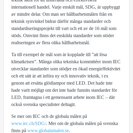
internationell handel. Varje enskilt mål, SDG, är uppbyggt
av mindre delar. Om man ser hållbarhetsmålen från en
teknisk synvinkel bidrar därför många standarder och
standardiseringsprojekt till vart och ett av de 16 mål som
stöds. Omvänt finns det enskilda standarder som stöder
realiseringen av flera olika hållbarhetsmål.
Ta till exempel de mål som är kopplade till ”att lösa
klimatkrisen”. Många olika tekniska kommittéer inom IEC
utvecklar standarder som stödjer en ökad energieffektivitet
och ett sätt är att införa ny och innovativ teknik, t ex
genom att ersätta glödlampor med LED. Det hade inte
hade varit möjligt om det inte hade funnits standarder för
LED, framtagna i ett gemensamt arbete inom IEC – där
också svenska specialister deltagit.
Se mer om IEC och de globala målen på
www.iec.ch/SDG/
. Mer om de globala målen på svenska
finns på
www.globalamalen.se
.