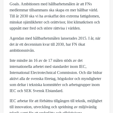
Goals. Ambitionen med hållbarhetsmålen är att FNs
medlemmar tillsammans ska skapa en mer hållbar värld.
Till år 2030 ska vi ha avskaffat den extrema fattigdomen,
minskat ojämlikheter och orättvisor, löst klimatkrisen och
uppnått mer fred och större rättvisa i världen.
Agendan med hållbarhetsmålen lanserades 2015. I år, när
det är ett decennium kvar till 2030, har FN ökat
ambitionsnivån.
Inte mindre än 16 av de 17 målen stöds av det
internationella arbetet med standarder inom IEC,
International Electrotechnical Commission. Och där bidrar
aktivt alla de svenska företag, högskolor och myndigheter
som deltar i tekniska kommittéer och arbetsgrupper inom
IEC och SEK Svensk Elstandard.
IEC arbetar för att förbättra tillgången till teknik, möjlighet
till innovation, utveckling och spridning av miljövänlig
teknik samt för att underlätta och effektivisera