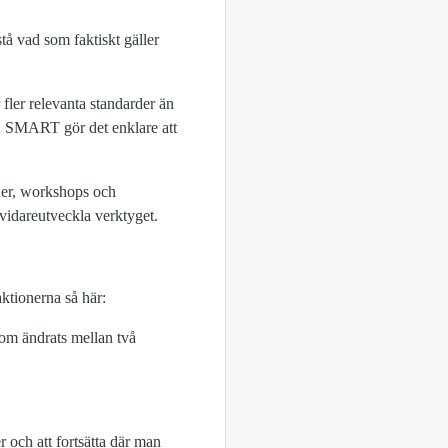
stå vad som faktiskt gäller
ler relevanta standarder än
K SMART gör det enklare att
juer, workshops och
t vidareutveckla verktyget.
ktionerna så här:
som ändrats mellan två
och att fortsätta där man