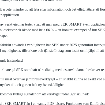
 arbete, mindre tid att leta efter information och betydligt lättare att för
er applikation.
av verktyget har tester visat att man med SEK SMART även upptäcker f
biblioteksstorlek ökade med hela 66 % – ett konkret exempel på hur SE
kapet.
er faktiskt används i verkligheten har SEK under 2025 genomfört interv
l myndigheter, tillverkare och tjänsteföretag som testat och hjälpt till at
rdnare på SEK som haft nära dialog med testanvändarna, beskriver rea
ill mest över var jämförelseverktyget – att snabbt kunna se exakt vad 
 mycket tid och ger en helt ny överskådlighet.
kommer tydliga signaler om att verktyget redan gör skillnad:
rd i SEK SMART än i en vanlig PDF-läsare. Funktioner som jämförelser 