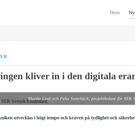
Hem
Ny
TER
ingen kliver in i den digitala er
Martin Lind och Felix Sonebäck, projektledare för SE
niken utvecklas i högt tempo och kraven på tydlighet och säkerhet 