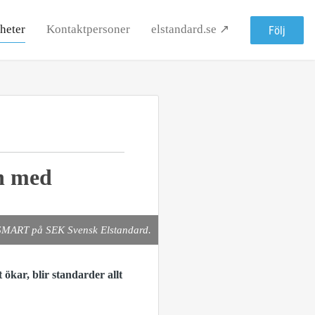
heter
Kontaktpersoner
elstandard.se ↗
Följ
an med
K SMART på SEK Svensk Elstandard.
ökar, blir standarder allt