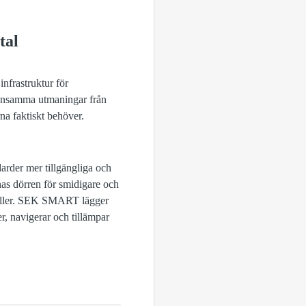
tal
frastruktur för
mensamma utmaningar från
na faktiskt behöver.
darder mer tillgängliga och
nas dörren för smidigare och
 gäller. SEK SMART lägger
r, navigerar och tillämpar