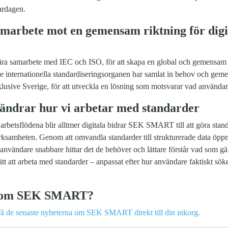
vardagen.
samarbete mot en gemensam riktning för digi
 samarbete med IEC och ISO, för att skapa en global och gemensam in
De internationella standardiseringsorganen har samlat in behov och ge
klusive Sverige, för att utveckla en lösning som motsvarar vad användar
drar hur vi arbetar med standarder
 arbetsflödena blir alltmer digitala bidrar SEK SMART till att göra stan
erksamheten. Genom att omvandla standarder till strukturerade data öpp
är användare snabbare hittar det de behöver och lättare förstår vad som
tt att arbeta med standarder – anpassat efter hur användare faktiskt söke
er om SEK SMART?
 få de senaste nyheterna om SEK SMART direkt till din inkorg.