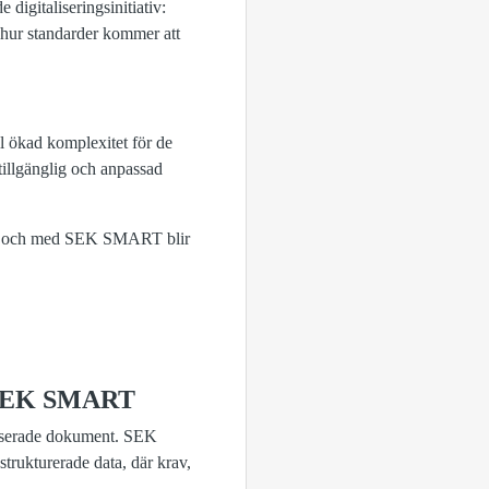
igitaliseringsinitiativ:
hur standarder kommer att
l ökad komplexitet för de
tillgänglig och anpassad
s – och med SEK SMART blir
ar SEK SMART
tbaserade dokument. SEK
trukturerade data, där krav,