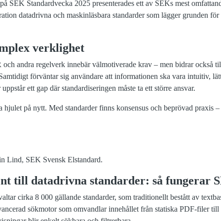
på SEK Standardvecka 2025 presenterades ett av SEKs mest omfattande d
on datadrivna och maskinläsbara standarder som lägger grunden för 
omplex verklighet
ch andra regelverk innebär välmotiverade krav – men bidrar också til
mtidigt förväntar sig användare att informationen ska vara intuitiv, lät
 uppstår ett gap där standardiseringen måste ta ett större ansvar.
a hjulet på nytt. Med standarder finns konsensus och beprövad praxi
nt till datadrivna standarder: så funger
ltar cirka 8 000 gällande standarder, som traditionellt bestått av tex
erad sökmotor som omvandlar innehållet från statiska PDF-filer till s
ningar blir enkelt sökbara och filtrerbara.