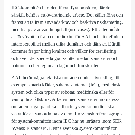
IEC-kommittén har identifierat fyra områden, där det
särskilt behövs ett övergripande arbete. Det gäller först och
främst att ta fram användarkrav och beskriva riskhantering,
med hjälp av användningsfall (use-cases). Ett jätteområde
är förstås att ta fram en arkitektur för AAL och att definiera
interoperabilitet mellan olika domäner och tjänster. Därtill
kommer frågor kring kvalitet och villkor för certifiering
och även det speciella gränssnittet mellan standarder och
nationella eller regionala lagar och föreskrifter.
AAL berör några tekniska områden under utveckling, till
exempel smarta kläder, sakernas internet (IoT), medicinska
system och olika typer av robotar, medicinska eller för
vanligt hushållsbruk. Arbeten med standarder inom dessa
områden pågår på olika håll och systemkommittén ska
svara för en samordning av dem. En svensk referensgrupp
för systemkommittén inom IEC har nu inrättats inom SEK
Svensk Elstandard. Denna svenska systemkommitté för