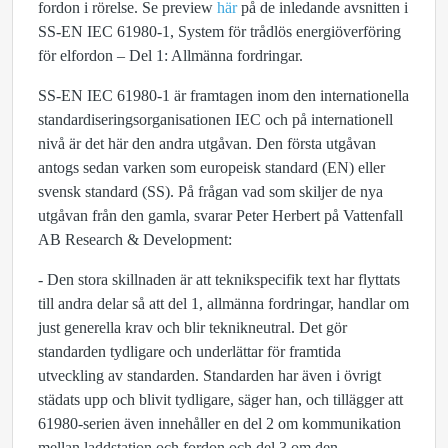
fordon i rörelse. Se preview
h
ä
r
på de inledande avsnitten i
SS-EN IEC 61980-1, System för trådlös energiöverföring
för elfordon – Del 1: Allmänna fordringar.
SS-EN IEC 61980-1 är framtagen inom den internationella
standardiseringsorganisationen IEC och på internationell
nivå är det här den andra utgåvan. Den första utgåvan
antogs sedan varken som europeisk standard (EN) eller
svensk standard (SS). På frågan vad som skiljer de nya
utgåvan från den gamla, svarar Peter Herbert på Vattenfall
AB Research & Development:
- Den stora skillnaden är att teknikspecifik text har flyttats
till andra delar så att del 1, allmänna fordringar, handlar om
just generella krav och blir teknikneutral. Det gör
standarden tydligare och underlättar för framtida
utveckling av standarden. Standarden har även i övrigt
städats upp och blivit tydligare, säger han, och tillägger att
61980-serien även innehåller en del 2 om kommunikation
mellan laddstation och fordon och del 3 om den