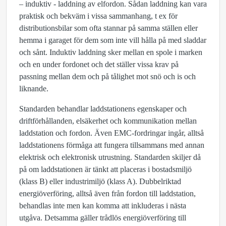
– induktiv - laddning av elfordon. Sådan laddning kan vara
praktisk och bekväm i vissa sammanhang, t ex för
distributionsbilar som ofta stannar på samma ställen eller
hemma i garaget för dem som inte vill hålla på med sladdar
och sånt. Induktiv laddning sker mellan en spole i marken
och en under fordonet och det ställer vissa krav på
passning mellan dem och på tålighet mot snö och is och
liknande.
Standarden behandlar laddstationens egenskaper och
driftförhållanden, elsäkerhet och kommunikation mellan
laddstation och fordon. Även EMC-fordringar ingår, alltså
laddstationens förmåga att fungera tillsammans med annan
elektrisk och elektronisk utrustning. Standarden skiljer då
på om laddstationen är tänkt att placeras i bostadsmiljö
(klass B) eller industrimiljö (klass A). Dubbelriktad
energiöverföring, alltså även från fordon till laddstation,
behandlas inte men kan komma att inkluderas i nästa
utgåva. Detsamma gäller trådlös energiöverföring till