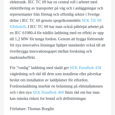
elektronik. IEC TC 69 har en central roll i arbetet med
elektrifiering av transporter på väg och i anläggningar och
representanter från företag och offentlig sektor i Sverige
deltar i IEC TC 69 genom spegelkommittén
SEK TK 69
Elbilsdrift
. I IEC TC 69 har man också påbörjat arbetet på
en IEC 61980-4 för trådlös laddning med en effekt av upp
till 1,2 MW för tunga fordon. Genom att bygga förtroende
för nya innovativa lösningar hjälper standarder också till att
överbrygga innovationsgapet mellan forskning och
marknadseffekt.
För ”vanlig” laddning med sladd ger
SEK Handbok 458
vägledning och råd till dem som installerar eller påverkar
beslut om installation av laddplatser för elfordon.
Fordonsladdning innebär en belastning på elinstallationen
och i den nya
SEK Handbok 460
finns råd om hur man
kan minska risken for brand och driftstörningar.
Författare: Thomas Borglin