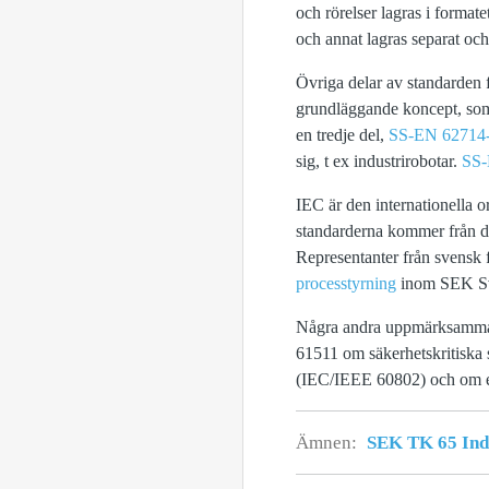
och rörelser lagras i forma
och annat lagras separat 
Övriga delar av standarden
grundläggande koncept, som 
en tredje del,
SS-EN 62714
sig, t ex industrirobotar.
SS-
IEC är den internationella o
standarderna kommer från d
Representanter från svensk 
processtyrning
inom SEK Sve
Några andra uppmärksammad
61511 om säkerhetskritiska 
(IEC/IEEE 60802) och om en
Ämnen:
SEK TK 65 Indu