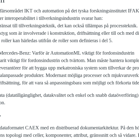
affärsområdet IKT och automation på det tyska forskningsinstitutet IFA
nteroperabilitet i tillverkningsindustrin svarar han:
nsat till tillverkningsteknik, det kan också tillämpas på processteknik.
ktyg som är involverade i konstruktion, driftsättning eller till och med d
oller kan härledas utifrån de roller som definieras i del 5.
 Mercedes-Benz: Varför är AutomationML viktigt för fordonsindustrin
arit viktigt för fordonsindustrin och tvärtom. Man måste hantera komple
leverantörer för att bygga upp mekatroniska system som tillverkar de pr
ialanpassade produkter. Modernast möjliga processer och mjukvaruverkt
 driftsättning, för att vara så anpassningsbara som möjligt och förkorta tid
data (datatillgänglighet, datakvalitet och enkel och snabb dataöverföring) 
on.
r
ataformatet CAEX med en distribuerad dokumentarkitektur. På den hö
s topologi med celler, komponenter, attribut, gränssnitt och så vidare.