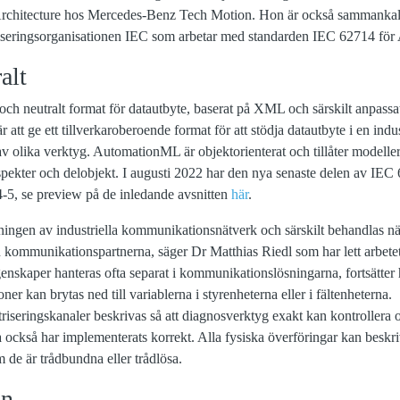
rchitecture hos Mercedes-Benz Tech Motion. Hon är också sammankall
rdiseringsorganisationen IEC som arbetar med standarden IEC 62714 f
alt
ch neutralt format för datautbyte, baserat på XML och särskilt anpassat
tt ge ett tillverkaroberoende format för att stödja datautbyte i en indu
av olika verktyg. AutomationML är objektorienterat och tillåter modelle
pekter och delobjekt. I augusti 2022 har den nya senaste delen av IEC 
5, se preview på de inledande avsnitten
här
.
vningen av industriella kommunikationsnätverk och särskilt behandlas nä
n kommunikationspartnerna, säger Dr Matthias Riedl som har lett arbet
genskaper hanteras ofta separat i kommunikationslösningarna, fortsätter
r kan brytas ned till variablerna i styrenheterna eller i fältenheterna.
riseringskanaler beskrivas så att diagnosverktyg exakt kan kontrollera
också har implementerats korrekt. Alla fysiska överföringar kan beskri
m de är trådbundna eller trådlösa.
in