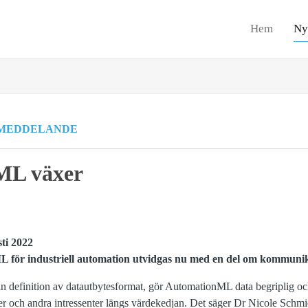
Hem
Ny
MEDDELANDE
ML växer
ti 2022
för industriell automation utvidgas nu med en del om kommunika
n definition av datautbytesformat, gör AutomationML data begriplig och 
r och andra intressenter längs värdekedjan. Det säger Dr Nicole Schmi