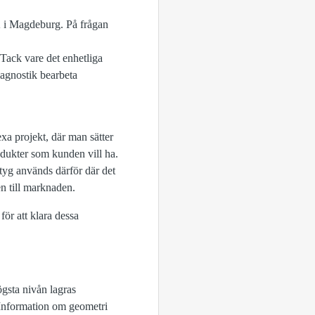
K i Magdeburg. På frågan
 Tack vare det enhetliga
iagnostik bearbeta
xa projekt, där man sätter
odukter som kunden vill ha.
yg används därför där det
en till marknaden.
för att klara dessa
gsta nivån lagras
 Information om geometri