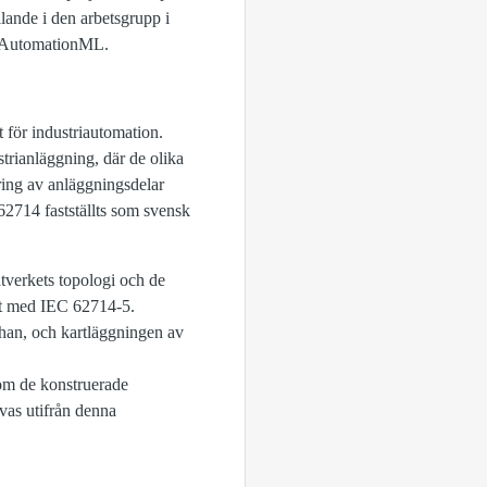
ande i den arbetsgrupp i
ör AutomationML.
 för industriautomation.
strianläggning, där de olika
ring av anläggningsdelar
62714 fastställts som svensk
tverkets topologi och de
et med IEC 62714-5.
 han, och kartläggningen av
 om de konstruerade
vas utifrån denna