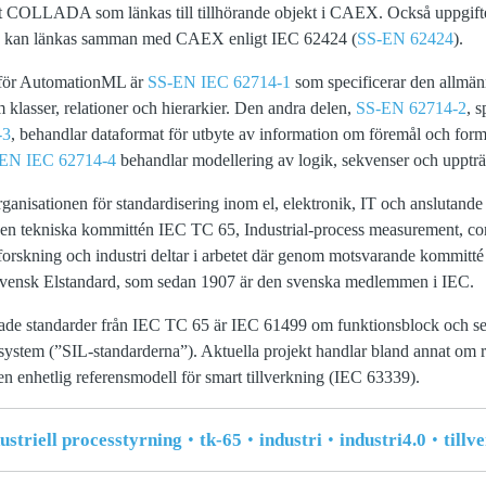
tet COLLADA som länkas till tillhörande objekt i CAEX. Också uppgift
och kan länkas samman med CAEX enligt IEC 62424 (
SS-EN 62424
).
 för AutomationML är
SS-EN IEC 62714-1
som specificerar den allmän
klasser, relationer och hierarkier. Den andra delen,
SS-EN 62714-2
, s
-3
, behandlar dataformat för utbyte av information om föremål och for
EN IEC 62714-4
behandlar modellering av logik, sekvenser och upptr
rganisationen för standardisering inom el, elektronik, IT och anslutan
en tekniska kommittén IEC TC 65, Industrial-process measurement, con
forskning och industri deltar i arbetet där genom motsvarande kommitt
nsk Elstandard, som sedan 1907 är den svenska medlemmen i IEC.
e standarder från IEC TC 65 är IEC 61499 om funktionsblock och s
system (”SIL-standarderna”). Aktuella projekt handlar bland annat om 
 enhetlig referensmodell för smart tillverkning (IEC 63339).
striell processtyrning
tk-65
industri
industri4.0
tillv