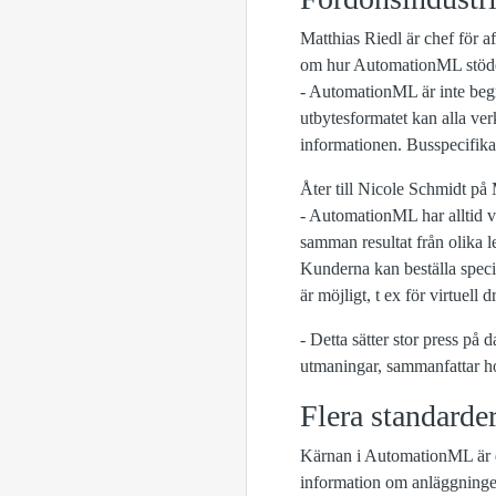
Matthias Riedl är chef för 
om hur AutomationML stöder i
- AutomationML är inte begrä
utbytesformatet kan alla ver
informationen. Busspecifika r
Åter till Nicole Schmidt på
- AutomationML har alltid v
samman resultat från olika 
Kunderna kan beställa spec
är möjligt, t ex för virtuell
- Detta sätter stor press på 
utmaningar, sammanfattar h
Flera standarde
Kärnan i AutomationML är d
information om anläggningen