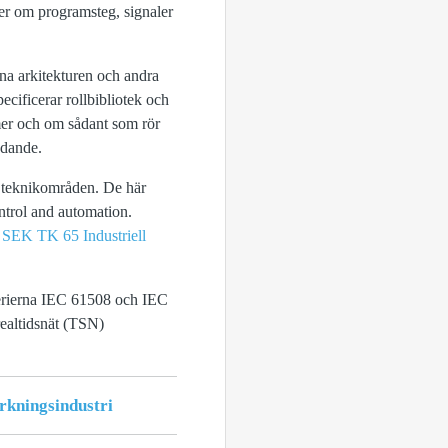
er om programsteg, signaler
na arkitekturen och andra
pecificerar rollbibliotek och
mer och om sådant som rör
ädande.
de teknikområden. De här
trol and automation.
é
SEK TK 65 Industriell
erierna IEC 61508 och IEC
realtidsnät (TSN)
erkningsindustri