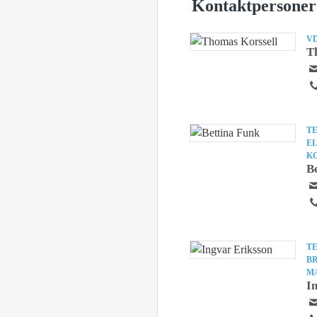
Kontaktpersoner
V
T
TE
E
KO
B
TE
B
M
I