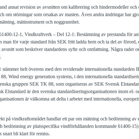
land annat revision av avsnitten om kalibrering och hindermodeller och
och om störningar som orsakas av masten. Även andra ändringar har gjorts
 mätning, mätinstrument och noggrannhet.
400-12-1, Vindkraftverk – Del 12-1: Bestämning av prestanda för anl
man för varje standard från SEK fritt ladda hem och ta del av förord, e
t avsnitt som beskriver standardens syfte och omfattning. Några rader o
.
tämmer helt överens med den reviderade internationella standarden I
, Wind energy generation systems, i den internationella standardiser
nska gruppen SEK TK 88, som organiseras av SEK Svensk Elstandard,
nsk Elstandard är den svenska standardiseringsorganisationen inom el- 
anisationen är välkomna att delta i arbetet med internationella, europe
ekt på vindkraftområdet handlar ett par om mätning och bedömning av 
bedömning av platsspecifika vindförhållanden kommande 61400-15) och
snart bli klart för remiss.