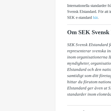
Internationella standarder 
Svensk Elstandard. För att i
SEK e-standard
här
.
Om SEK Svensk 
SEK Svensk Elstandard fa
representerar svenska int
inom organisationerna I
myndigheter, organisatio
Elstandard och den natio
samtidigt som ditt föret
hittar du förutom nation
Elstandard ger även ut 
standarder inom elområd