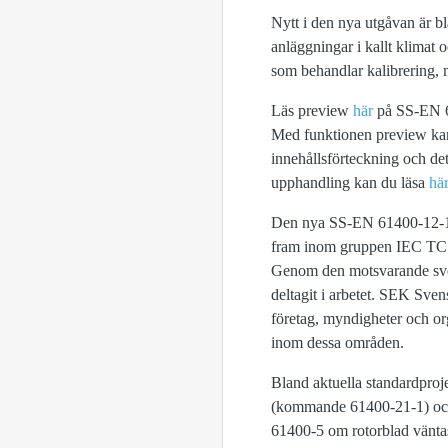
Nytt i den nya utgåvan är b
anläggningar i kallt klimat 
som behandlar kalibrering,
Läs preview
här
på SS-EN 61
Med funktionen preview kan 
innehållsförteckning och de
upphandling kan du läsa
här
Den nya SS-EN 61400-12-1 s
fram inom gruppen IEC TC 88
Genom den motsvarande sve
deltagit i arbetet. SEK Sve
företag, myndigheter och org
inom dessa områden.
Bland aktuella standardproj
(kommande 61400-21-1) och 
61400-5 om rotorblad väntas 