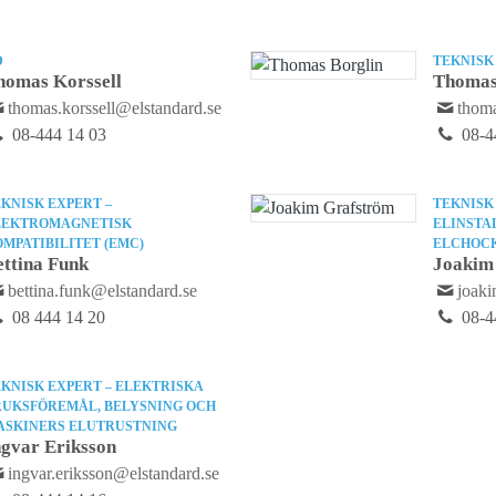
D
TEKNISK
homas Korssell
Thomas
thomas.korssell@elstandard.se
thoma
08-444 14 03
08-4
KNISK EXPERT –
TEKNISK
LEKTROMAGNETISK
ELINSTA
MPATIBILITET (EMC)
ELCHOC
ettina Funk
Joakim
bettina.funk@elstandard.se
joaki
08 444 14 20
08-4
KNISK EXPERT – ELEKTRISKA
RUKSFÖREMÅL, BELYSNING OCH
ASKINERS ELUTRUSTNING
ngvar Eriksson
ingvar.eriksson@elstandard.se