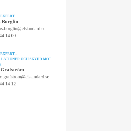
 EXPERT
 Borglin
s.borglin@elstandard.se
44 14 00
 EXPERT –
LLATIONER OCH SKYDD MOT
K
 Grafström
m.grafstrom@elstandard.se
44 14 12