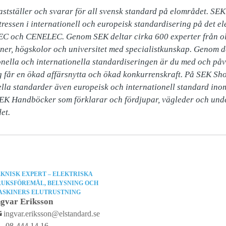
stställer och svarar för all svensk standard på elområdet. SEK
ressen i internationell och europeisk standardisering på det el
EC och CENELEC. Genom SEK deltar cirka 600 experter från oli
ner, högskolor och universitet med specialistkunskap. Genom d
nella och internationella standardiseringen är du med och påv
ag får en ökad affärsnytta och ökad konkurrenskraft. På SEK Shop
ella standarder även europeisk och internationell standard ino
SEK Handböcker som förklarar och fördjupar, vägleder och unde
et.
KNISK EXPERT – ELEKTRISKA
RUKSFÖREMÅL, BELYSNING OCH
ASKINERS ELUTRUSTNING
ngvar Eriksson
ingvar.eriksson@elstandard.se
08-444 14 16