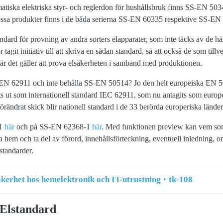
tiska elektriska styr- och reglerdon för hushållsbruk finns SS-EN 50
essa produkter finns i de båda serierna SS-EN 60335 respektive SS-EN
andard för provning av andra sorters elapparater, som inte täcks av de 
tagit initiativ till att skriva en sådan standard, så att också de som till
, när det gäller att prova elsäkerheten i samband med produktionen.
-EN 62911 och inte behålla SS-EN 50514? Jo den helt europeiska EN 50
its ut som internationell standard IEC 62911, som nu antagits som eu
 oförändrat skick blir nationell standard i de 33 berörda europeriska lände
11
här
och på SS-EN 62368-1
här
. Med funktionen preview kan vem som 
hem och ta del av förord, innehållsförteckning, eventuell inledning, om
standarder.
erhet hos hemelektronik och IT-utrustning
tk-108
Elstandard