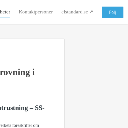
heter
Kontaktpersoner
elstandard.se ↗
Följ
rovning i
utrustning – SS-
erkets föreskrifter om