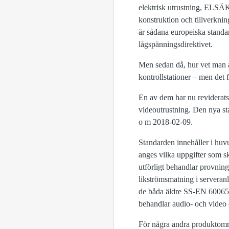
elektrisk utrustning, ELSÄ
konstruktion och tillverkning 
är sådana europeiska standard
lågspänningsdirektivet.
Men sedan då, hur vet man at
kontrollstationer – men det 
En av dem har nu reviderats
videoutrustning. Den nya s
o m 2018-02-09.
Standarden innehåller i huv
anges vilka uppgifter som s
utförligt behandlar provning
likströmsmatning i serveranl
de båda äldre SS-EN 60065
behandlar audio- och video 
För några andra produktområ