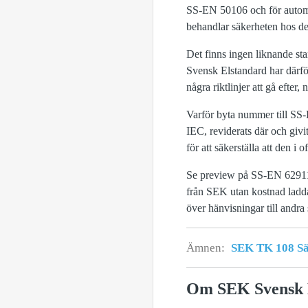
SS-EN 50106 och för automa
behandlar säkerheten hos d
Det finns ingen liknande st
Svensk Elstandard har därför 
några riktlinjer att gå efter
Varför byta nummer till SS
IEC, reviderats där och giv
för att säkerställa att den i
Se preview på SS-EN 629
från SEK utan kostnad ladda 
över hänvisningar till andra 
Ämnen:
SEK TK 108 Säk
Om SEK Svensk 