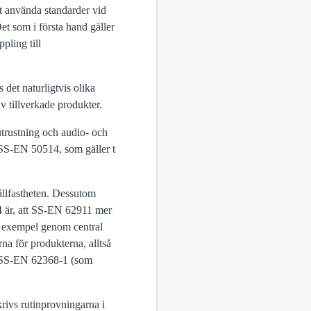
 använda standarder vid
 Det som i första hand gäller
pling till
det naturligtvis olika
v tillverkade produkter.
utrustning och audio- och
 SS-EN 50514, som gäller t
ållfastheten. Dessutom
4 är, att SS-EN 62911 mer
ill exempel genom central
na för produkterna, alltså
e SS-EN 62368-1 (som
rivs rutinprovningarna i