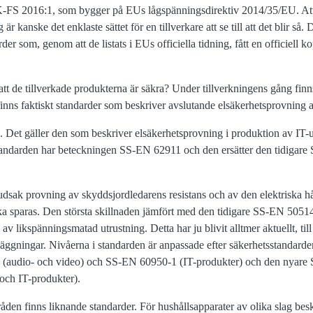
K-FS 2016:1, som bygger på EUs lågspänningsdirektiv 2014/35/EU. Att
är kanske det enklaste sättet för en tillverkare att se till att det blir så.
er som, genom att de listats i EUs officiella tidning, fått en officiell kop
t de tillverkade produkterna är säkra? Under tillverkningens gång finns 
finns faktiskt standarder som beskriver avslutande elsäkerhetsprovning a
. Det gäller den som beskriver elsäkerhetsprovning i produktion av IT-
tandarden har beteckningen SS-EN 62911 och den ersätter den tidigare
udsak provning av skyddsjordledarens resistans och av den elektriska h
ka sparas. Den största skillnaden jämfört med den tidigare SS-EN 5051
 av likspänningsmatad utrustning. Detta har ju blivit alltmer aktuellt, t
äggningar. Nivåerna i standarden är anpassade efter säkerhetsstandarder
 (audio- och video) och SS-EN 60950-1 (IT-produkter) och den nyar
och IT-produkter).
den finns liknande standarder. För hushållsapparater av olika slag besk