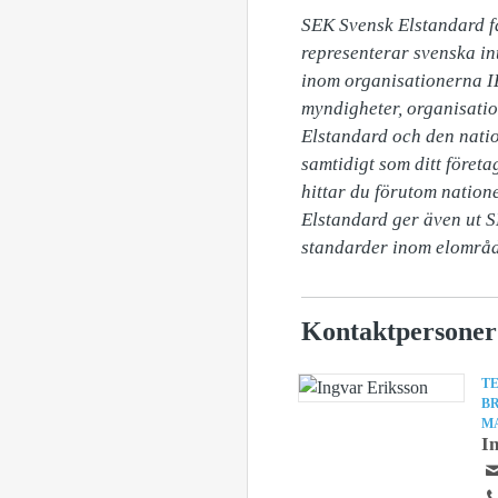
SEK Svensk Elstandard fa
representerar svenska int
inom organisationerna I
myndigheter, organisatio
Elstandard och den natio
samtidigt som ditt föret
hittar du förutom nation
Elstandard ger även ut 
standarder inom elområd
Kontaktpersoner
TE
B
M
I