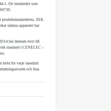
344-1. De standarder som
 60730.
här produktstandarderna. SEK
verkar sådana apparater har
514 har lämnats över till
ropeisk standard i CENELEC –
rna.
helst för varje standard
fattningsavsnitt och lista