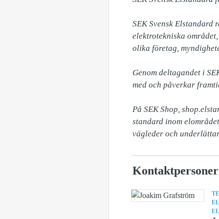
SEK Svensk Elstandard re
elektrotekniska området
olika företag, myndighete
Genom deltagandet i SEK 
med och påverkar framtid
På SEK Shop, shop.elstan
standard inom elområdet
vägleder och underlätta
Kontaktpersoner
TE
E
E