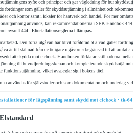
tjämningens syfte och principer och ger vägledning för hur skyddsutjä
l de fordringar som gäller för skyddsutjämning i allmänhet och rekomm
ostäder och kontor samt i lokaler för hantverk och handel. För mer omfatt
nktionsutjämning används, kan rekommendationerna i SEK Handbok 449 
samt avsnitt 444 i Elinstallationsreglerna tillämpas.
marbetad. Den förra utgåvan har blivit föråldrad bl a vad gäller fordrin
åva är till skillnad från de tidigare utgåvorna begränsad till att omfatta
sedd att skydda mot elchock. Handboken förklarar skillnaderna mellan
ämning till huvudjordningsskenan och kompletterande skyddsutjämning. 
te funktionsutjämning, vilket avspeglar sig i bokens titel.
nna användas för självstudier och som dokumentation och underlag vid 
stallationer för lågspänning samt skydd mot elchock
tk-64
Elstandard
tställer och svarar för all svensk standard på elområdet. 
