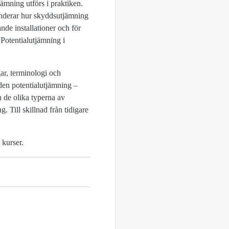
mning utförs i praktiken.
enderar hur skyddsutjämning
ande installationer och för
Potentialutjämning i
gar, terminologi och
 den potentialutjämning –
 de olika typerna av
Till skillnad från tidigare
kurser.