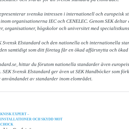
presenterar svenska intressen i internationell och europeisk st
, inom organisationerna IEC och CENELEC. Genom SEK deltar ci
r, organisationer, högskolor och universitet med specialistkuns
Svensk Elstandard och den nationella och internationella stan
en samtidigt som ditt företag får en ökad affärsnytta och ökad 
dard.se, hittar du förutom nationella standarder även europeisk
. SEK Svensk Elstandard ger även ut SEK Handböcker som förkl
r användandet av standarder inom elområdet.
KNISK EXPERT –
LINSTALLATIONER OCH SKYDD MOT
LCHOCK