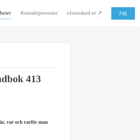
heter
Kontaktpersoner
elstandard.se ↗
Följ
ndbok 413
är, var och varför man