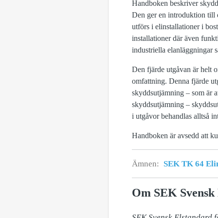
Handboken beskriver skyddsu
Den ger en introduktion til
utförs i elinstallationer i b
installationer där även fu
industriella elanläggningar 
Den fjärde utgåvan är helt o
omfattning. Denna fjärde utg
skyddsutjämning – som är av
skyddsutjämning – skyddsutj
i utgåvor behandlas alltså in
Handboken är avsedd att ku
Ämnen:
SEK TK 64 Elin
Om SEK Svensk 
SEK Svensk Elstandard fas