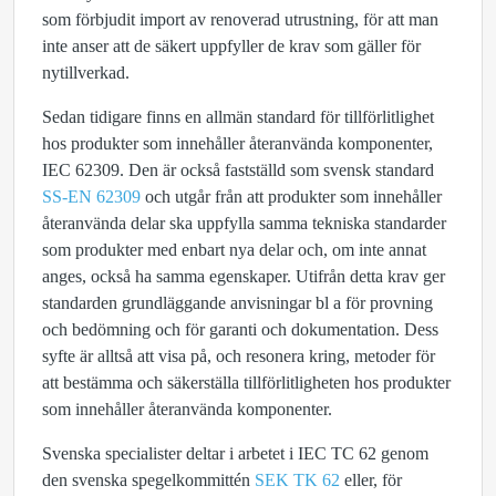
som förbjudit import av renoverad utrustning, för att man
inte anser att de säkert uppfyller de krav som gäller för
nytillverkad.
Sedan tidigare finns en allmän standard för tillförlitlighet
hos produkter som innehåller återanvända komponenter,
IEC 62309. Den är också fastställd som svensk standard
SS-EN 62309
och utgår från att produkter som innehåller
återanvända delar ska uppfylla samma tekniska standarder
som produkter med enbart nya delar och, om inte annat
anges, också ha samma egenskaper. Utifrån detta krav ger
standarden grundläggande anvisningar bl a för provning
och bedömning och för garanti och dokumentation. Dess
syfte är alltså att visa på, och resonera kring, metoder för
att bestämma och säkerställa tillförlitligheten hos produkter
som innehåller återanvända komponenter.
Svenska specialister deltar i arbetet i IEC TC 62 genom
den svenska spegelkommittén
SEK TK 62
eller, för