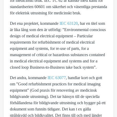
för medicinskt bruk. IEC TC 62 är kanske mest känd för
standardserien 60601 om säkerhet och väsentliga prestanda
för elektrisk utrustning för medicinskt bruk.
Det ena projektet, kommande
IEC 63120
, har en titel som
är lika lång som den är utförlig: ”Environmental conscious
design of medical electrical equipment – Particular
requirements for refurbishment of medical electrical
equipment and systems, for re-use of parts, for a
management of critical or hazardous substances contained
in medical electrical equipment and systems and for a
closed loop Business-to-Business take back system”.
Det andra, kommande
IEC 63077
, handlar kort och gott
om ”Good refurbishment practices for medical imaging
equipment” (God praxis för renovering av medicinsk
bildgivande utrustning). Det tar hänsyn till de speciella
förhållandena för bildgivande utrustning och bygger på ett
dokument som funnits tidigare. Det kan t ex gälla
strålskydd och bildkvalitet. Det finns till och med länder