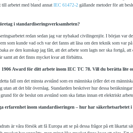
t till arbetet med bland annat
IEC 61472-2
gällande metoder för att bes
 företag i standardiseringsverksamheten?
iseringsarbetet redan sedan jag var nybakad civilingenjör. I början var det
a vem som kunde vad och var det fanns att läsa om den teknik som var på 
illbaka av den kunskap jag fått, att det arbete som lagts ner ska fortgå, a
är samt att det finns mycket kvar att förbättra.
C 1906 Award för ditt arbete inom IEC TC 78. Vill du berätta lite 
detta fall om det minsta avstånd som en människa (eller det en människa
 utan att det blir överslag. Standarden beskriver hur dessa beräkning
 grund för de beslut om avstånd som ska fattas innan ett elektriskt arbet
a erfarenhet inom standardiseringen – hur har säkerhetsarbetet i
drats är våra försök att få Europa att se på dessa frågor på ett likartat sä