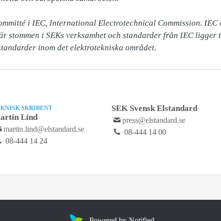
mmitté i IEC, International Electrotechnical Commission. IEC o
är stommen i SEKs verksamhet och standarder från IEC ligger til
tandarder inom det elektrotekniska området.
SEK Svensk Elstandard
EKNISK SKRIBENT
artin Lind
press@elstandard.se
martin.lind@elstandard.se
08-444 14 00
08-444 14 24
Powered by Notified