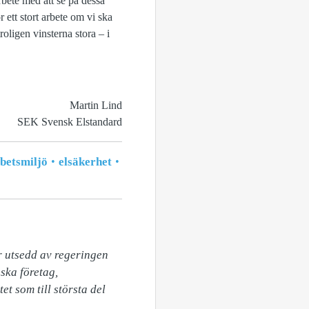
rbete med att se på dessa
r ett stort arbete om vi ska
oligen vinsterna stora – i
Martin Lind
SEK Svensk Elstandard
betsmiljö
elsäkerhet
 utsedd av regeringen 
ska företag, 
t som till största del 