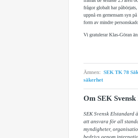
framåt de senaste 25 åren oc
frågor globalt har påbörjats, 
uppnå en gemensam syn på hur
form av mindre personskado
Vi gratulerar Klas-Göran än
Ämnen:
SEK TK 78 Säke
säkerhet
Om SEK Svensk 
SEK Svensk Elstandard är
att ansvara för all stand
myndigheter, organisation
bedrivs genom internatio