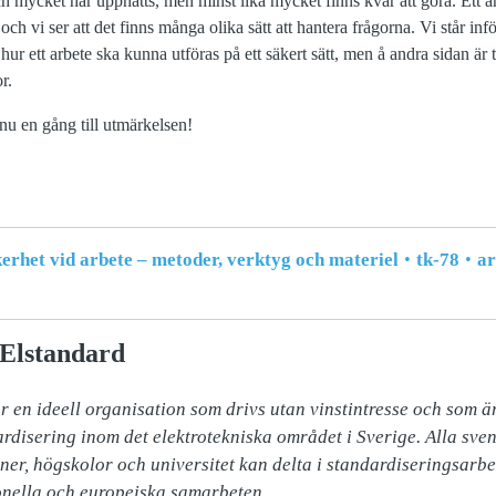
h mycket har uppnåtts, men minst lika mycket finns kvar att göra. Ett a
och vi ser att det finns många olika sätt att hantera frågorna. Vi står infö
 ett arbete ska kunna utföras på ett säkert sätt, men å andra sidan är tr
r.
nu en gång till utmärkelsen!
rhet vid arbete – metoder, verktyg och materiel
tk-78
ar
Elstandard
 en ideell organisation som drivs utan vinstintresse och som är
ardisering inom det elektrotekniska området i Sverige. Alla sven
er, högskolor och universitet kan delta i standardiseringsarbete
nella och europeiska samarbeten.
