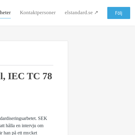
heter
Kontaktpersoner
elstandard.se ↗
Följ
l, IEC TC 78
ndardiseringsarbetet. SEK
 hålla en intervju om
är han på ett mycket