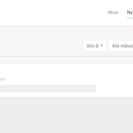
Hem
Ny
Alla år
Alla måna