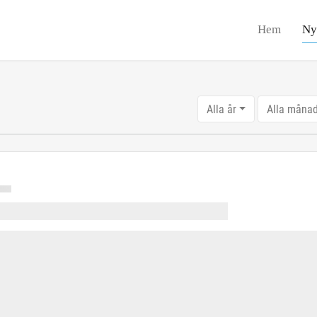
Hem
Ny
Alla år
Alla måna