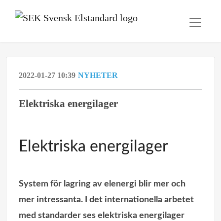
2022-01-27 10:39
NYHETER
Elektriska energilager
Elektriska energilager
Facebook
LinkedIn
Twitter
Ladda ned som PDF
System för lagring av elenergi blir mer och
mer intressanta. I det internationella arbetet
med standarder ses elektriska energilager