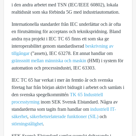
i den andra arbetet med TSN (IEC/IEEE 60802), lokala
realtidsnät som ska förbinda 5G med industriautomation.
Internationella standarder från IEC underlättar och är ofta
en förutsättning för acceptans och teknikspridning. Bland
andra nya projekt i IEC TC 65 finns ett som ska ge
interoperabilitet genom standardiserad
beskrivning av
tillgångar
(”assets), IEC 63278. Ett annat handlar om
gränssnitt mellan människa och maskin
(HMI) i system för
automation och processindustri, IEC 63303.
IEC TC 65 har verkat i mer än femtio år och svenska
företag har från början aktivt bidragit i arbetet och samlats i
den svenska spegelkommittén
TK 65 Industriell
processtyrning
inom SEK Svensk Elstandard. Några av
standarderna som tagits fram handlar om
industriell IT-
säkerhet
,
säkerhetsrelaterade funktioner (SIL)
och
störningstålighet
.
SEK Svensk Elstandard samlar svenskt deltagande i