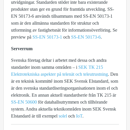
utvidgningar. Standarden stöder inte bara existerande
produkter utan ger en grund för framtida utveckling. SS-
EN 50173-6 används tillsammans med SS-EN 50173-1
som är den allmänna standarden för struktur och
utformning av fastighetsnät för informationsöverföring. Se
preview på
SS-EN 50173-1
och
SS-EN 50173-6
.
Serverrum
Svenska företag deltar i arbetet med dessa och andra
standarder inom samma områden – i
SEK TK 215
Elektrotekniska aspekter på telenät och teleutrustning
. Den
är en teknisk kommitté inom SEK Svensk Elstandard, som
är den svenska standardiseringsorganisationen inom el och
elektronik. En annan aktuell standardserie från TK 215 är
SS-EN 50600
för datahallsutrymmen och tillhörande
system. Andra aktuella teknikområden inom SEK Svensk
Elstandard är till exempel
solel
och
IoT
.