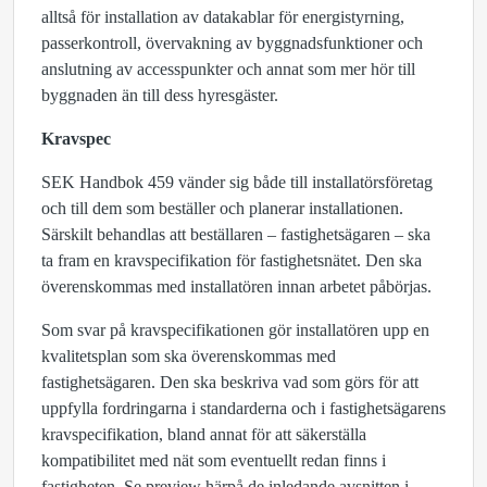
alltså för installation av datakablar för energistyrning,
passerkontroll, övervakning av byggnadsfunktioner och
anslutning av accesspunkter och annat som mer hör till
byggnaden än till dess hyresgäster.
Kravspec
SEK Handbok 459 vänder sig både till installatörsföretag
och till dem som beställer och planerar installationen.
Särskilt behandlas att beställaren – fastighetsägaren – ska
ta fram en kravspecifikation för fastighetsnätet. Den ska
överenskommas med installatören innan arbetet påbörjas.
Som svar på kravspecifikationen gör installatören upp en
kvalitetsplan som ska överenskommas med
fastighetsägaren. Den ska beskriva vad som görs för att
uppfylla fordringarna i standarderna och i fastighetsägarens
kravspecifikation, bland annat för att säkerställa
kompatibilitet med nät som eventuellt redan finns i
fastigheten. Se preview härpå de inledande avsnitten i