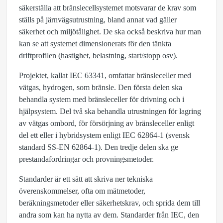
säkerställa att bränslecellsystemet motsvarar de krav som
ställs på järnvägsutrustning, bland annat vad gäller
säkerhet och miljötålighet. De ska också beskriva hur man
kan se att systemet dimensionerats för den tänkta
driftprofilen (hastighet, belastning, start/stopp osv).
Projektet, kallat IEC 63341, omfattar bränsleceller med
vätgas, hydrogen, som bränsle. Den första delen ska
behandla system med bränsleceller för drivning och i
hjälpsystem. Del två ska behandla utrustningen för lagring
av vätgas ombord, för försörjning av bränsleceller enligt
del ett eller i hybridsystem enligt IEC 62864-1 (svensk
standard SS-EN 62864-1). Den tredje delen ska ge
prestandafordringar och provningsmetoder.
Standarder är ett sätt att skriva ner tekniska
överenskommelser, ofta om mätmetoder,
beräkningsmetoder eller säkerhetskrav, och sprida dem till
andra som kan ha nytta av dem. Standarder från IEC, den